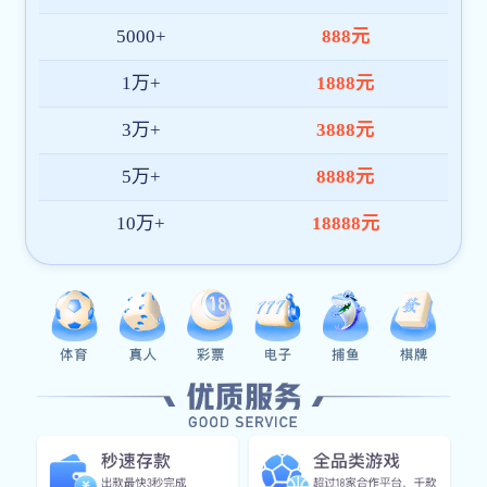
1、阿德巴约的个人表现
阿德巴约作为热火队的重要核心球员，一直以来都是
球队进攻端的重要支柱。在这场比赛中，他虽然因为
对方强有力的防守而减少了出手次数，但依然体现出
了他的全面素养。他能够意识到比赛中的局势变化，
并作出合理判断，这显示了他卓越的篮球智商。
即便在被多名对手包夹时，阿德巴约并没有显得慌
乱，而是采取了更为冷静和理智的方法来处理进攻机
会。他选择传球给位置更好的队友，以此来创造更好
的得分机会。这种自我牺牲精神不仅反映了他的职业
素养，也为球队争取到了更多可能。
此外，阿德巴约在场上的移动和跑位也值得称赞。他
利用自己的速度和力量，不断拉开空间，为其他队友