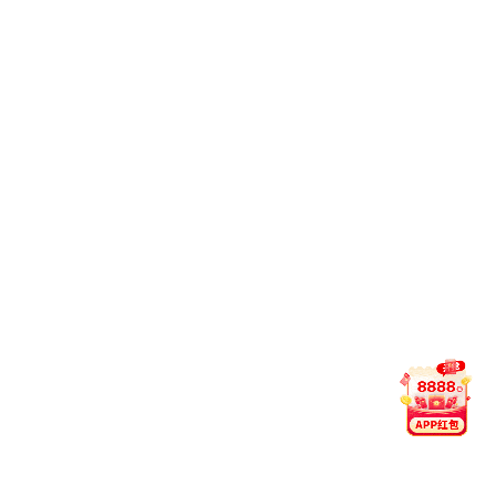
热火队内部保持着良好的化学反应，各个成员之间相
互信任，相互支持。在关键时刻，即便是阿德巴约未
能亲自完成进攻，他依然可以通过组织其他队友来改
变局势。此外，这样无私奉献精神也激励着年轻球员
们成长，让整个团队都朝着共同目标前进。
这种团结一致、齐心协力向前奋进，非常符合现代篮
球的发展趋势。在许多成功案例中，我们看到只有充
分发挥每一个人的长处，才能够形成合力，从而取得
最终胜利。而这一点正是热火队所追求并践行的一种
理念。
4、未来的发展方向
展望未来，阿德巴约希望能进一步提高自己的竞技水
平，以应对日益激烈竞争环境。他明确表示，将会继