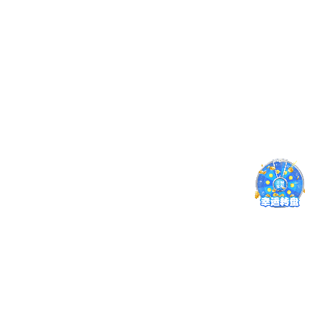
德巴约通过灵活移动和强硬对抗，有效遏制住了对手
多次进攻机会。他常常能够及时补位，从而让对方无
法轻松完成投篮。这种全方位的防守意识，使他成为
球队防线的重要支柱。虽然最终未能取得胜利，但他
的努力无疑提升了全队士气。
通过这些积极参与，不仅提高了自己的统计数据，同
时也激励着队友们跟随他的脚步去拼搏。在关键时
刻，一个优秀内线球员所做出的贡献，会直接影响到
整场比赛的走向。而阿德巴约正是在这方面展现出了
极高的价值，为未来的发展奠定了良好的基础。
3、助攻与团队配合
除了得分和抢篮板外，阿德巴约还交出了8次助攻的
数据，这对于一个内线球员来说是相当惊人的成绩。