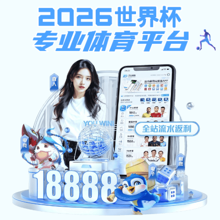
注册入口
全天更新 ·
易倍体育emc网
页版登录
赛事实时同步
无论您身在何处，
易倍体育emc网页版登录APP
为
您带来高速、高清、稳定的观赛体验。
下载客户端
网页端访问